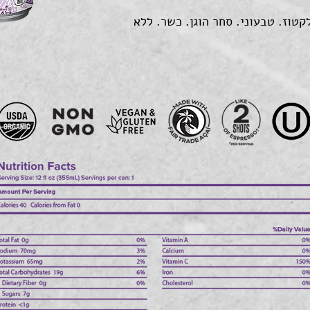
לקטוז. טבעוני. סחר הוגן. כשר. ללא