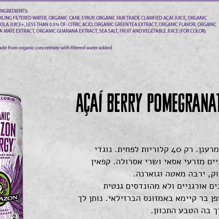
Açaí Berry POMEGRANA
טעם משמח ומרענן. רק 40 קלוריות לפחית. נוגדי
ים מזרעי אסאי ושרי אסרולה. קפאין
ק, ירבה מאטה וגוארנה.
ם אורגניים ולא מהונדסים גנטית
ן בר קיימא באמזונס הברזילאי. נותן לך
 בה הטבע התכוון.