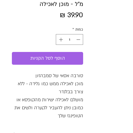
מ״ל - מוכן לאכילה
מחיר
כמות
*
הוסף לסל הקניות
סורבה אסאי של סמבהזון
מוכן לאכילה ממש כמו גלידה - ללא
צורך בבלנדר
מושלם לאכילה ישירות מהקופסא או
כמובן ניתן להעביר לקערה ולשים את
הטופינגז שלך
מכיל: 45% מחית אסאי אורגני
בתוספת סירופ טפיוקה אורגני, גזר