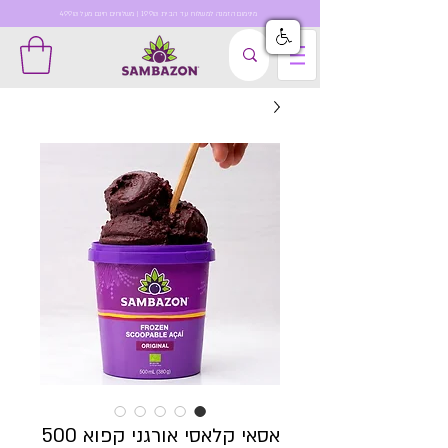
מינימום הזמנה למשלוח עד הבית 199₪ | משלוחים חינם מעל 499₪
אסאי קלאסי אורגני קפוא 500