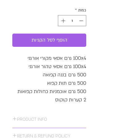
רגיל
מבצע
כמות
*
הוסף לסל הקניות
100x4 גרם אסאי מקורי אורגני
100x4 גרם אסאי טהור אורגני
500 גרם בננה קפואה
500 גרם תות קפוא
500 גרם אוכמניות כחולות קפואות
2 קערות קוקוס
2 כפיות קוקוס
5 קשיות במבוק + קייס בד
PRODUCT INFO
1 צידנית מתקפלת
8 אסאי
RETURN & REFUND POLICY