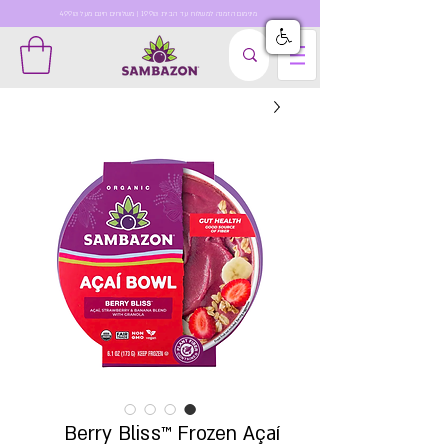
מינימום הזמנה למשלוח עד הבית 199₪ | משלוחים חינם מעל 499₪
Berry Bliss™ Frozen Açaí