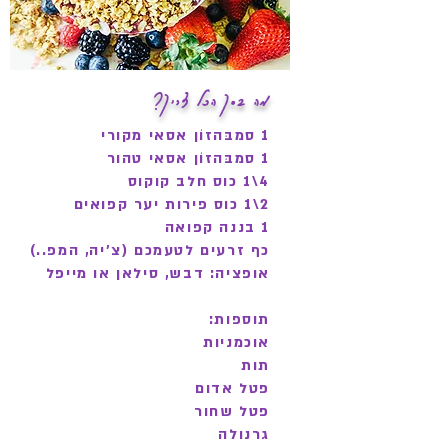
מה בסך הכל צריך?
1 סמבּהזוֹן אסאי מקורי
1 סמבּהזוֹן אסאי טהור
4\1 כוס חלב קוקוס
2\1 כוס פירות יער קפואים
1 בננה קפואה
כף זרעים לטעמכם (צ'יה, המפ..)
אופציה: דבש, סילאן או מייפל
תוספות:
אוכמניות
תות
פטל אדום
פטל שחור
גרנולה