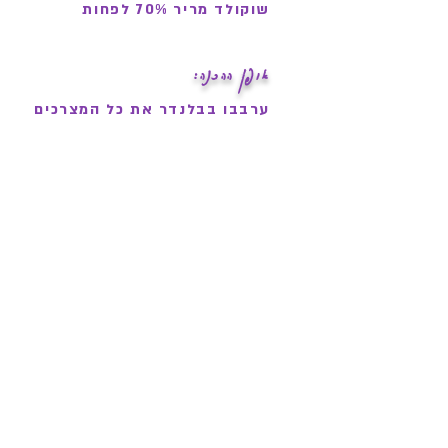
שוקולד מריר 70% לפחות
אופן ההכנה:
ערבבו בבלנדר את כל המצרכים
במהירות גבוהה, מזגו לקערה,
הוסיפו את הטופינג, ותהנו !
טיפ: הוסיפו בהדרגה את הנוזלים
על מנת לשמור על מרקם מושלם
לקערה.
משרדי החברה:
מתחם הבורסה, רמת-גן - 10:00-16:00
03-5444406
052-555-6290
WHATSAPP -
info@sambazon.co.il