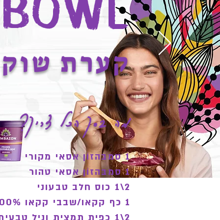
 Bowl
קערת שוקו
מה בסך הכל צריך?
1 סמבּהזוֹן אסאי מקורי
1 סמבּהזוֹן אסאי טהור
2\1 כוס חלב טבעוני
1 כף קקאו/שבבי קקאו 100%
2\1 כפית תמצית וניל טבעית